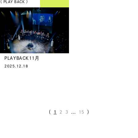
（ PLAY BACK ）
PLAYBACK11月
2025.12.18
（
1
2
3
...
15
）