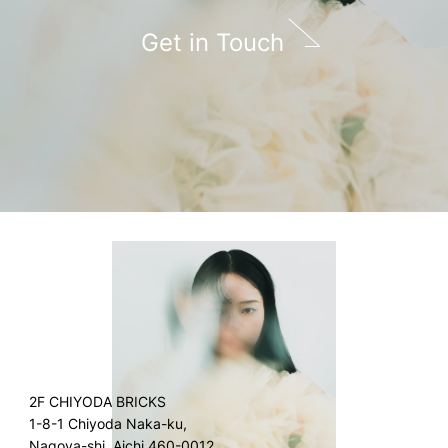
Get in Touch
2F CHIYODA BRICKS
1-8-1 Chiyoda Naka-ku,
Nagoya-shi, Aichi 460-0012