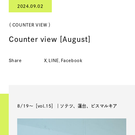
2024.09.02
（ COUNTER VIEW ）
Counter view [August]
Share
X
LINE
Facebook
8/19〜［vol.15］｜ソテツ、蓮台、ビスマルキア