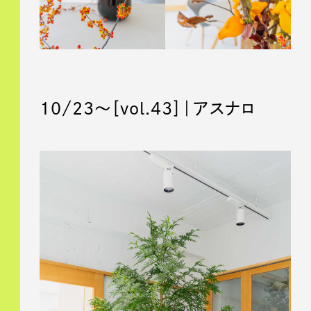
10/23〜［vol.43］｜アスナロ