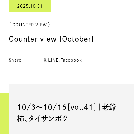
2025.10.31
（ COUNTER VIEW ）
Counter view [October]
Share
X
LINE
Facebook
10/3〜10/16［vol.41］｜老爺
柿、タイサンボク