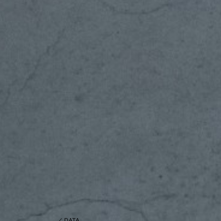
／ DATA