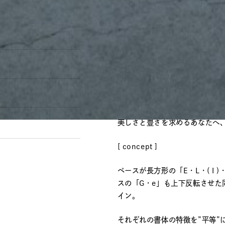
[ overview ]
『EGALite』はフランス革
意味。
“真の豊かさは美しいものを見る
『EGALite』では、あなた
インを提供するサロンです。
美しさと豊さを求めるあなたへ
[ concept ]
ベースが長方形の「E・L・( I
スの「G・e」も上下反転させた
イン。
それぞれの書体の特徴を”平等”