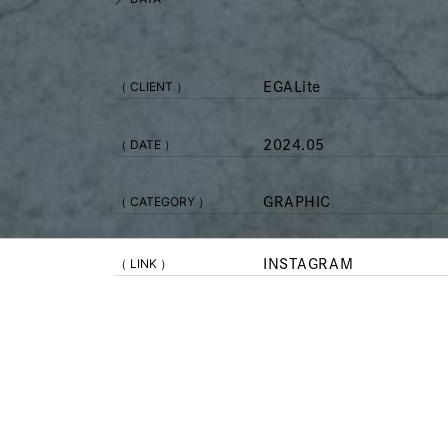
（ CLIENT ）
EGALite
（ DATE ）
2024.05
（ CATEGORY ）
GRAPHIC
（ LINK ）
INSTAGRAM