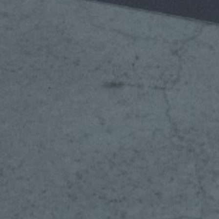
item
EGALite – Cards