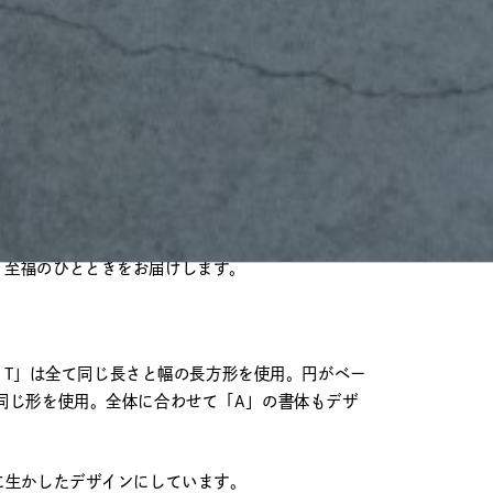
命でのスローガン、「自由・平等・友愛」の「平等」の
目に宿る
“
の魅力を引き出すために、丁寧な施術と洗練されたデザ
、至福のひとときをお届けします。
 )・T」は全て同じ長さと幅の長方形を使用。円がベー
同じ形を使用。全体に合わせて「A」の書体もデザ
に生かしたデザインにしています。