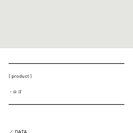
item
AIMANT LINK – Logo
[ product ]
・ロゴ
／ DATA