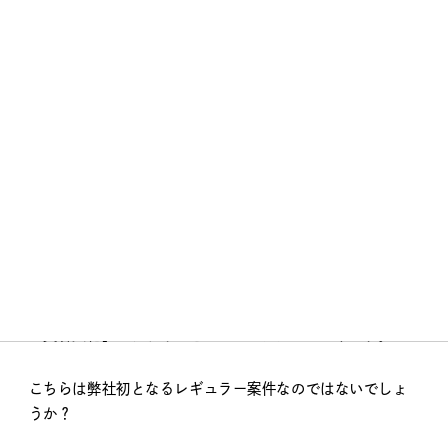
item
月刊・美容文化 – Logo
東海エリアの月刊発行の美容業界誌
「美容文化」のデザインをさせていただいております。
こちらは弊社初となるレギュラー案件なのではないでしょ
うか？