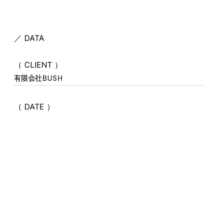
／ DATA
（ CLIENT ）
有限会社BUSH
（ DATE ）
2024.03
（ CATEGORY ）
PHOTO / MOVIE, WEB
（ LINK ）
bush-hm.com