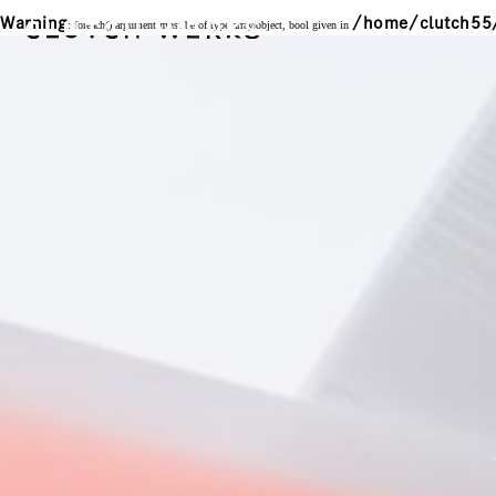
Warning
/home/clutch55/
: foreach() argument must be of type array|object, bool given in