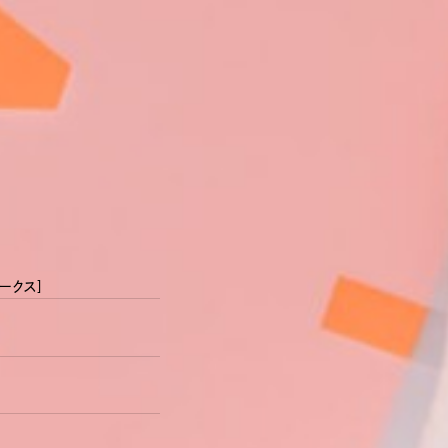
item
CLUTCH WERKS – Tools
【自社制作品のあれこれ】
オリジナルクリアファイル
ワークス]
少し前に、クラッチワークスオ
打合せの際に資料と一緒にお渡
ぱっと見はシンプルなので「ん
中に入るものによってちょっと