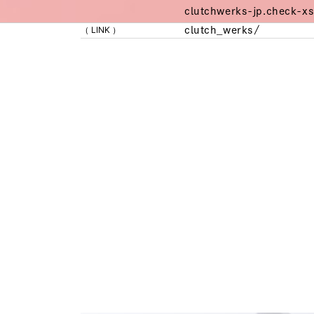
clutchwerks-jp.check-xs
（ LINK ）
clutch_werks/