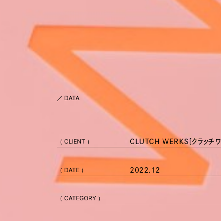
／ DATA
（ CLIENT ）
CLUTCH WERKS[クラッチ
（ DATE ）
2022.12
（ CATEGORY ）