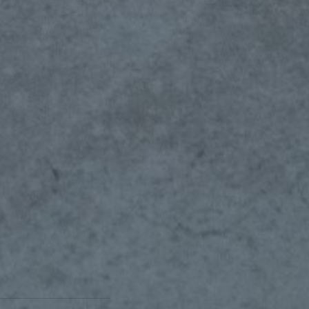
item
GAMO BAR – Tools
[ concept ]
人とカルチャーと、出会いが交
『ガモウバー』とは、（つなが