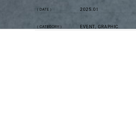
（ DATE ）
2025.01
（ CATEGORY ）
EVENT, GRAPHIC