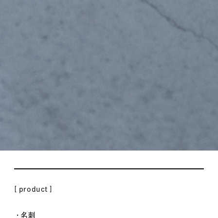
item
JOULE’S – Tools
[ product ]
・名刺