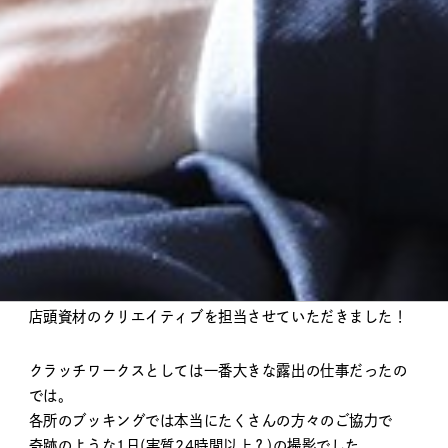
item
NB new balance 2019AW men’s
ver.-Movie
2019年10月11日からスタートした
「Alpen × New Balance」
キャンペーンページのグラフィックデザインやムービーの
制作、
店頭資材のクリエイティブを担当させていただきました！
クラッチワークスとしては一番大きな露出の仕事だったの
では。
各所のブッキングでは本当にたくさんの方々のご協力で
奇跡のような1日(実質24時間以上？)の撮影でした。