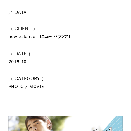
／ DATA
（ CLIENT ）
new balance [ニュー バランス]
（ DATE ）
2019.10
（ CATEGORY ）
PHOTO / MOVIE