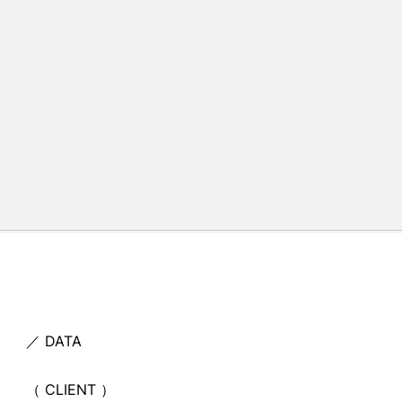
item
NEW. HAIR SALON – Logo
／ DATA
（ CLIENT ）