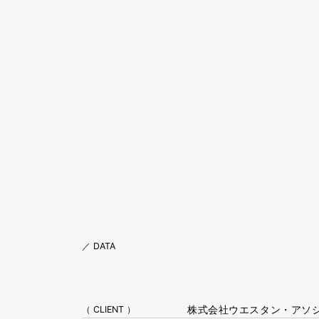
／ DATA
株式会社ウエスタン・アソ
（ CLIENT ）