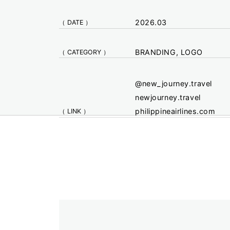
2026.03
（ DATE ）
BRANDING, LOGO
（ CATEGORY ）
@new_journey.travel
newjourney.travel
philippineairlines.com
（ LINK ）