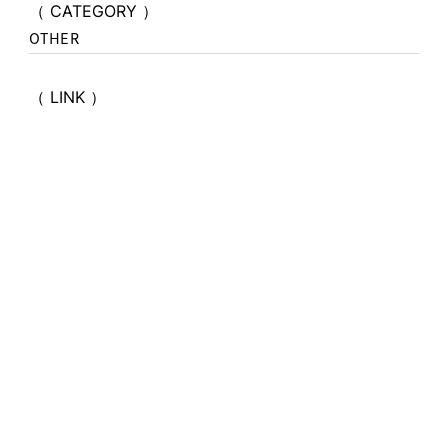
（ CATEGORY ）
OTHER
（ LINK ）
ramphy.jp
ramphy_hair_atelier/