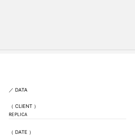
item
REPLICA – Logo
／ DATA
（ CLIENT ）
REPLICA
（ DATE ）