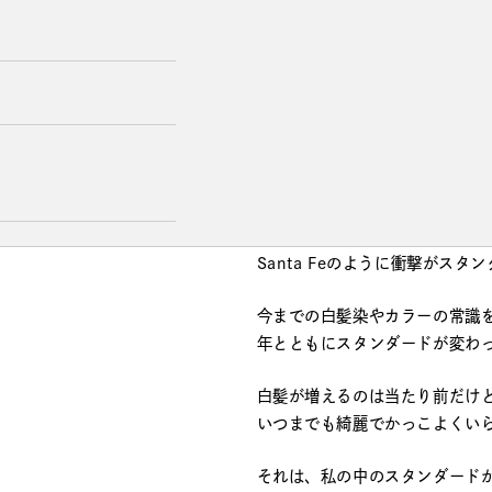
新しく生まれる美容院「Santa 
世の中の「スタンダードを作り
そんなサロンになればいいなと
[ concept ]
時を超えて私の中のスタンダー
Santa Feのように衝撃がス
今までの白髪染やカラーの常識
年とともにスタンダードが変わ
白髪が増えるのは当たり前だけ
いつまでも綺麗でかっこよくい
それは、私の中のスタンダード