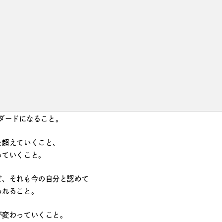
Fe」も
出していく」
思います。
ドを作るサロン。
タンダードになること。
を超えていくこと、
っていくこと。
ど、それも今の自分と認めて
られること。
が変わっていくこと。