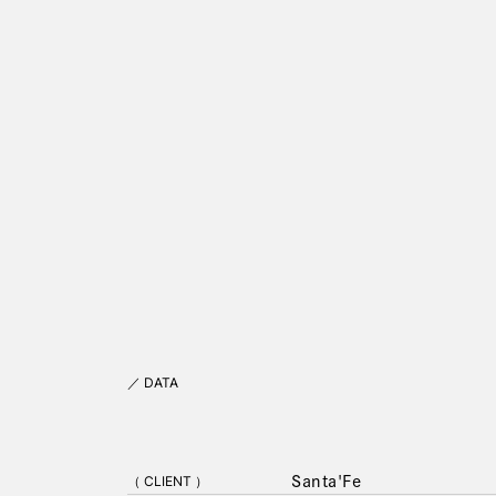
／ DATA
（ CLIENT ）
Santa'Fe