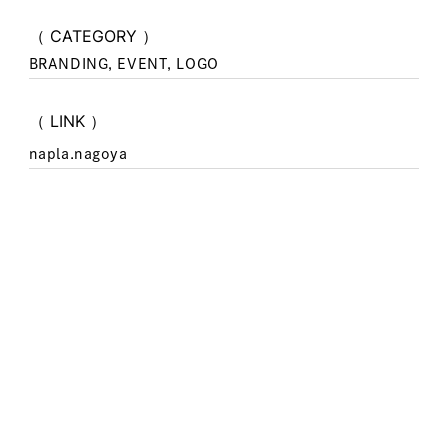
（ CATEGORY ）
BRANDING, EVENT, LOGO
（ LINK ）
napla.nagoya