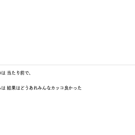
ました。
に開催された「DA」
で雰囲気を体験しましたが 正直凄かったです。
あの時間に到るまでの
た時間とか
だから
は 当たり前で、
は 結果はどうあれみんなカッコ良かった
。