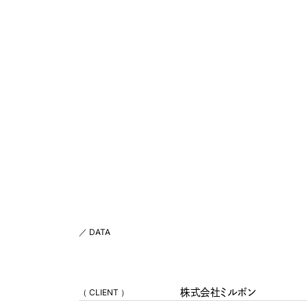
／ DATA
（ CLIENT ）
株式会社ミルボン