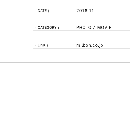
（ DATE ）
2018.11
（ CATEGORY ）
PHOTO / MOVIE
（ LINK ）
milbon.co.jp