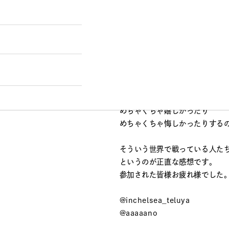
switchⅣのムービーを制作し
MILBONさんといえば11/18
僕も初めて会場に行ってライブ
138名の美容師さん達が昨日の
様々な創作の葛藤とか、費やし
それがぶつかって結果が出るの
めちゃくちゃ嬉しかったり
めちゃくちゃ悔しかったりするの
そういう世界で戦っている人たち
というのが正直な感想です。
参加された皆様お疲れ様でした
@inchelsea_teluya
@aaaaano