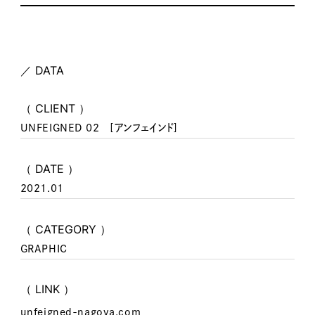
／ DATA
（ CLIENT ）
UNFEIGNED 02 [アンフェインド]
（ DATE ）
2021.01
（ CATEGORY ）
GRAPHIC
（ LINK ）
unfeigned-nagoya.com