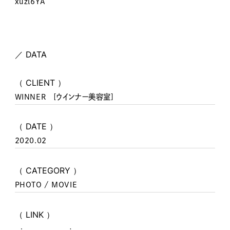
xuzl6YA
／ DATA
（ CLIENT ）
WINNER [ウインナー美容室]
（ DATE ）
2020.02
（ CATEGORY ）
PHOTO / MOVIE
（ LINK ）