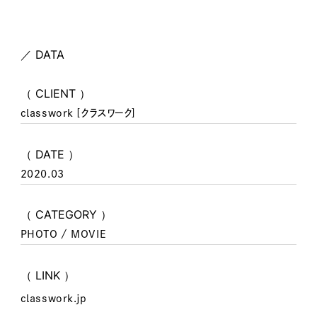
／ DATA
（ CLIENT ）
classwork [クラスワーク]
（ DATE ）
2020.03
（ CATEGORY ）
PHOTO / MOVIE
（ LINK ）
classwork.jp