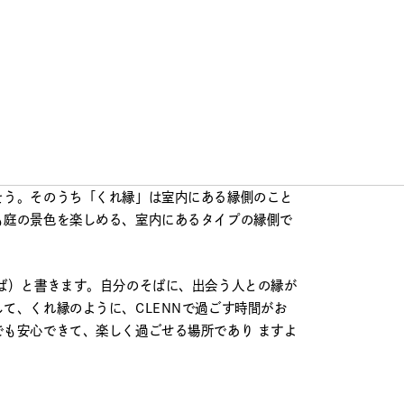
カーデザインを担当させていただきました。
という美容業界のビッグニュースに携わらせていただ
てお話しさせいていただいたのは昨年の12月。
こに込められた思いやコンセプトを伺って、さらに
です。
の「縁側」から来ています。縁側には「濡れ縁」と
そう。そのうち「くれ縁」は室内にある縁側のこと
も庭の景色を楽しめる、室内にあるタイプの縁側で
そば）と書きます。自分のそばに、出会う人との縁が
て、くれ縁のように、CLENNで過ごす時間がお
でも安心できて、楽しく過ごせる場所であり ますよ
。