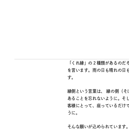
ザイン・名刺デザイン・ステッ
「SUPRAMの弓さんの独立」
く驚きと緊張と喜びの中、初め
CLENNというサロン名と、そ
ドキドキしたのも記憶に新しい
CLENNという名前は日本家屋
「くれ縁」の２種類があるのだ
を言います。雨の日も晴れの日
す。
縁側という言葉は、 縁の側（
あることを忘れないように。そし
客様にとって、座っているだけ
うに。
そんな願いが込められています