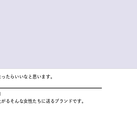
なく、
ランドは
スタート地点に立ち返りました。
にいる
るべきだと考えます。
ちのイメージは
上がる力がある、
なったらいいなと思います。
」
上がるそんな女性たちに送るブランドです。