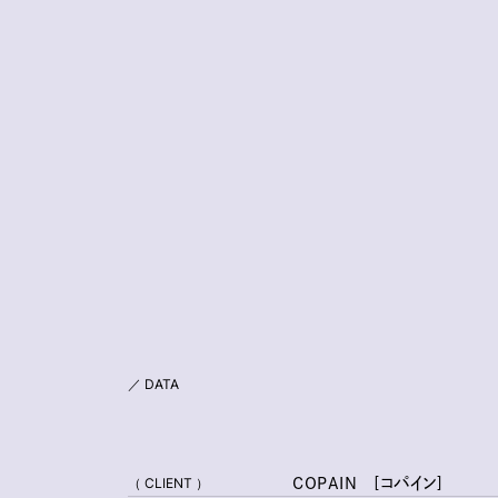
／ DATA
（ CLIENT ）
COPAIN [コパイン]