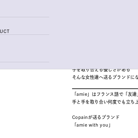
商品の機能やスペックからでは
COPAINがプロデュースするブ
誰の為のブランドなのかという
僕はまずはCOPAINの一番近く
DUCT
熊本の女性の為のブランドであ
そんなターゲットとなる女性た
芯がある、折れない、再び立ち
手を取り合える優しさがある
そんな女性達へ送るブランドに
「amie」はフランス語で「友達
手と手を取り合い何度でも立ち
Copainが送るブランド
「amie with you」