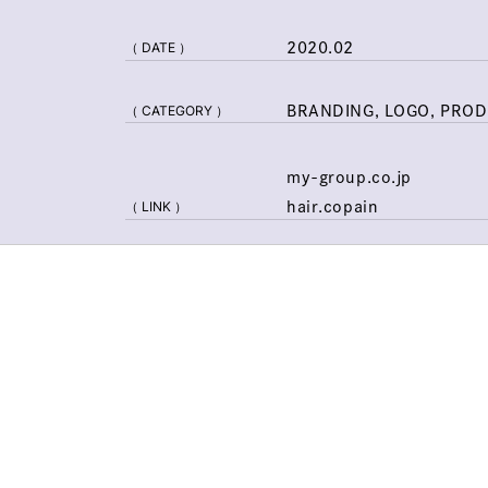
（ DATE ）
2020.02
（ CATEGORY ）
BRANDING, LOGO, PRO
my-group.co.jp
（ LINK ）
hair.copain