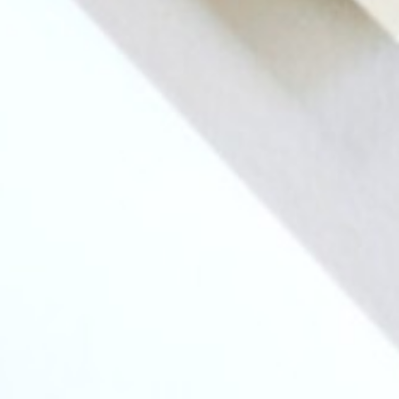
project
HAUS. Opening Project
（ CLIENT ）