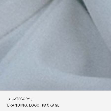
project
THE STANDARD by apé
Branding Project
（ CLIENT ）
apé beauty world [アーペ ビューティーワールド]
（ DATE ）
2020.02
（ CATEGORY ）
BRANDING, LOGO, PACKAGE